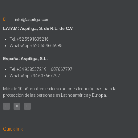
info@aspiliga.com
LATAM: Aspíliga, S. de R.L. de C.V.
Tel. +52 5591835216
WhatsApp +52 5554665985
España: Aspíliga, S.L.
Tel. +34 938537219 – 607667797
WhatsApp +34 607667797
Más de 10 años ofreciendo soluciones tecnológicas para la
protección de las personas en Latinoamérica y Europa.
Quick link