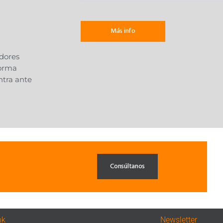
Más info
adores
forma
ntra ante
Consúltanos
nk
Newsletter