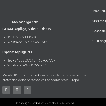
Twig - Se
Sistemas 
info@aspiliga.com
LATAM: Aspíliga, S. de R.L. de C.V.
Casos de
Tel. +52 5591835216
Guia seg
WhatsApp +52 5554665985
España: Aspíliga, S.L.
Tel. +34 938537219 – 607667797
WhatsApp +34 607667797
Más de 10 años ofreciendo soluciones tecnológicas para la
protección de las personas en Latinoamérica y Europa.
® aspíliga - Todos los derechos reservados