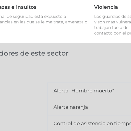
as e insultos
Violencia
nal de seguridad está expuesto a
Los guardias de s
ancias en las que se le maltrata, amenaza o
y son más vulnera
trabajan fuera del
contacto con el pú
dores de este sector
Alerta "Hombre muerto"
Alerta naranja
Control de asistencia en tiempo