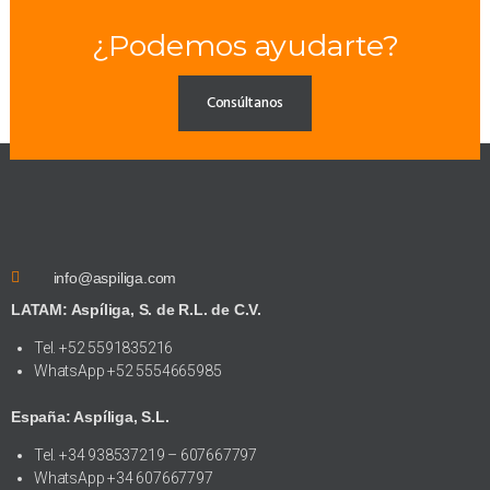
¿Podemos ayudarte?
Consúltanos
info@aspiliga.com
LATAM: Aspíliga, S. de R.L. de C.V.
Tel. +52 5591835216
WhatsApp +52 5554665985
España: Aspíliga, S.L.
Tel. +34 938537219 – 607667797
WhatsApp +34 607667797