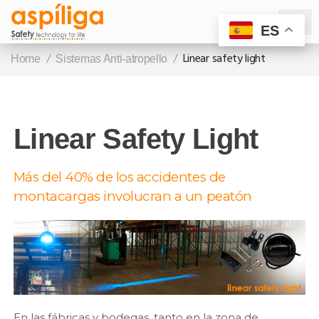
ES
/
/
Linear safety light
Home
Sistemas Anti-atropello
Linear Safety Light
Más del 40% de los accidentes de
montacargas involucran a un peatón
En las fábricas y bodegas, tanto en la zona de